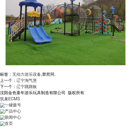
标签：
无动力游乐设备
,
攀爬网
,
上一个：
辽宁淘气堡
下一个：
辽宁跷跷板
沈阳金色童年游乐玩具制造有限公司 版权所有
筑巢ECMS
一键拨号
产品中心
新闻中心
首页